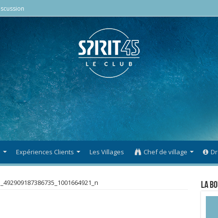
scussion
s
Expériences Clients
Les Villages
Chef de village
Dr
1_492909187386735_1001664921_n
La Bo