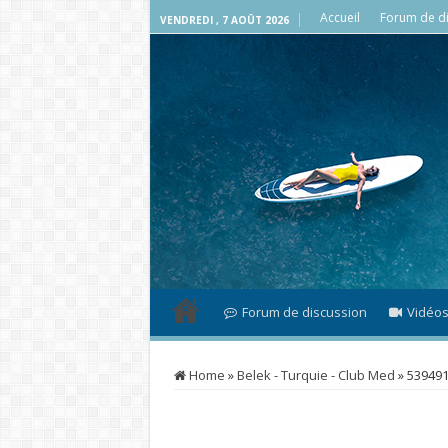
Accueil
Forum de di
VENDREDI , 7 AOÛT 2026
Forum de discussion
Vidéo
Home
»
Belek - Turquie - Club Med
»
53949