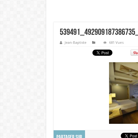
539491_492909187386735
Jean-Baptiste
681 Vues
PARTAGER SUR