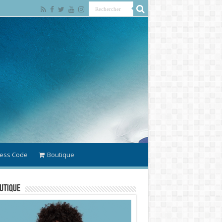
ess Code
Boutique
utique