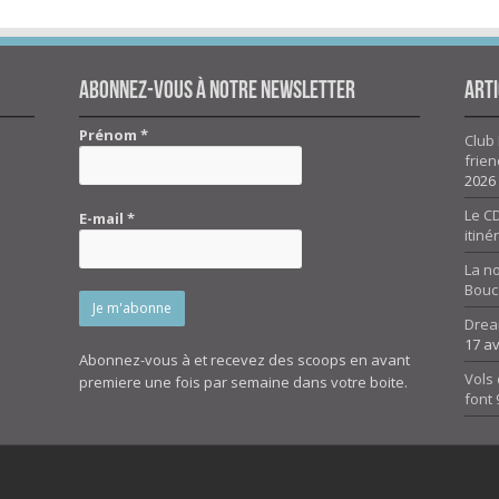
Abonnez-vous à notre newsletter
Arti
Prénom
*
Club 
frien
2026
Le CD
E-mail
*
itiné
La n
Bouc
Drea
17 av
Abonnez-vous à et recevez des scoops en avant
Vols 
premiere une fois par semaine dans votre boite.
font