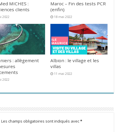
Med MICHES :
Maroc – Fin des tests PCR
iences clients
(enfin)
i 2022
18 mai 2022
niers : allègement
Albion : le village et les
mesures
villas
acements
11 mai 2022
i 2022
.
Les champs obligatoires sont indiqués avec
*