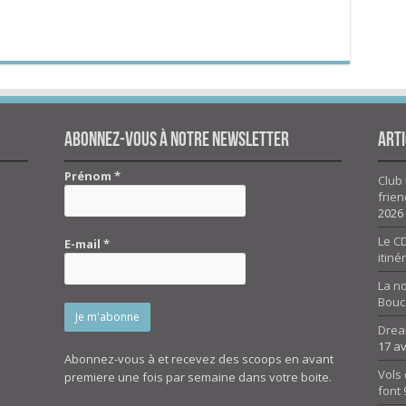
Abonnez-vous à notre newsletter
Arti
Prénom
*
Club 
frien
2026
Le CD
E-mail
*
itiné
La n
Bouc
Drea
17 av
Abonnez-vous à et recevez des scoops en avant
Vols 
premiere une fois par semaine dans votre boite.
font