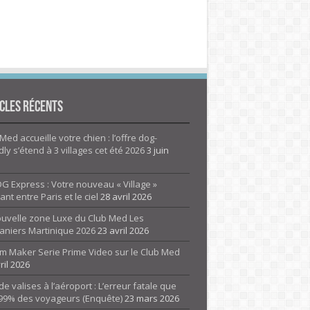
cles Récents
Med accueille votre chien : l’offre dog-
dly s’étend à 3 villages cet été 2026
3 juin
G Express : Votre nouveau « Village »
rant entre Paris et le ciel
28 avril 2026
ouvelle zone Luxe du Club Med Les
aniers Martinique 2026
23 avril 2026
m Maker Serie Prime Video sur le Club Med
ril 2026
de valises à l’aéroport : L’erreur fatale que
 99% des voyageurs (Enquête)
23 mars 2026