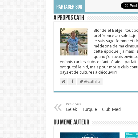
PARTAGER SUR
A propos Cath
Blonde et Belge...tout po
préférence au soleil...j
je suis sage-femme et d
médecine de ma clinique.
cette époque, J'aimais l'a
quand j'en avais envie...c
enfants car les clubs enfants étaient parfait
ont quitté le nid, mais pour moi le club cont
pays et de cultures à découvrir!
@cathlip
Previous
Belek – Turquie – Club Med
DU MEME AUTEUR