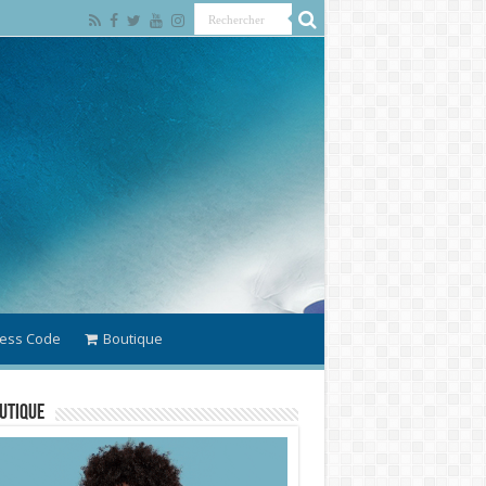
ess Code
Boutique
utique