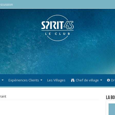
scussion
s
Expériences Clients
Les Villages
Chef de village
Dr
rant
La Bo