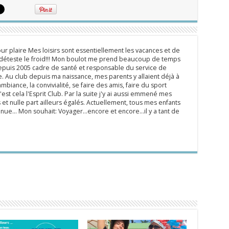
ur plaire Mes loisirs sont essentiellement les vacances et de
e déteste le froid!!! Mon boulot me prend beaucoup de temps
epuis 2005 cadre de santé et responsable du service de
 Au club depuis ma naissance, mes parents y allaient déjà à
mbiance, la convivialité, se faire des amis, faire du sport
'est cela l'Esprit Club. Par la suite j'y ai aussi emmené mes
s et nulle part ailleurs égalés. Actuellement, tous mes enfants
inue... Mon souhait: Voyager...encore et encore...il y a tant de