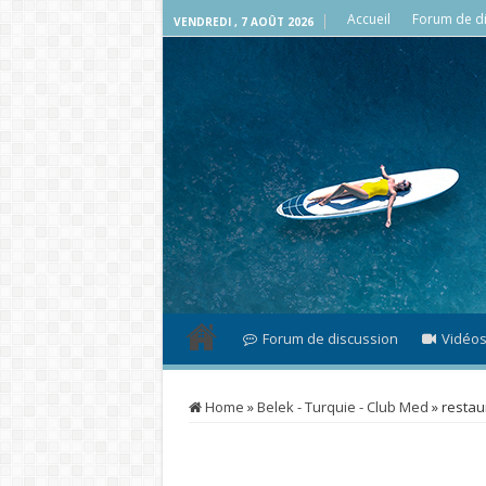
Accueil
Forum de di
VENDREDI , 7 AOÛT 2026
Forum de discussion
Vidéo
Home
»
Belek - Turquie - Club Med
»
restau