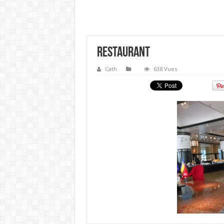
restaurant
Cath
638 Vues