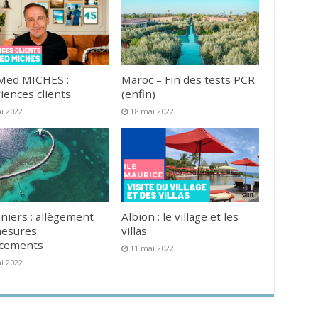
Med MICHES :
Maroc – Fin des tests PCR
iences clients
(enfin)
i 2022
18 mai 2022
niers : allègement
Albion : le village et les
mesures
villas
acements
11 mai 2022
i 2022