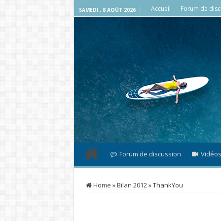
Accueil
Forum de disc
SAMEDI , 8 AOÛT 2026
Forum de discussion
Vidéo
Home
»
Bilan 2012
»
ThankYou