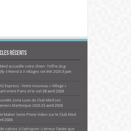
cles Récents
Med accueille votre chien : l’offre dog-
dly s’étend à 3 villages cet été 2026
3 juin
G Express : Votre nouveau « Village »
rant entre Paris et le ciel
28 avril 2026
ouvelle zone Luxe du Club Med Les
aniers Martinique 2026
23 avril 2026
m Maker Serie Prime Video sur le Club Med
ril 2026
de valises à l’aéroport : L’erreur fatale que