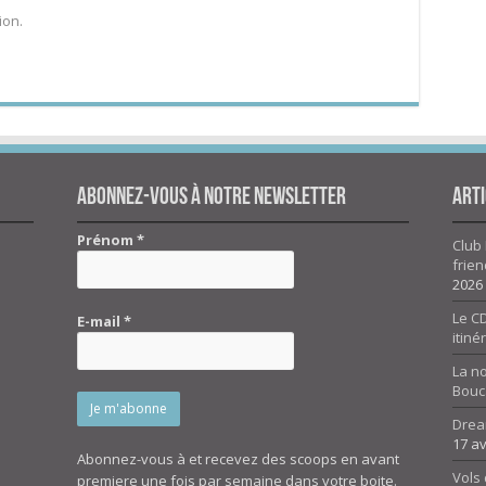
ion.
Abonnez-vous à notre newsletter
Arti
Prénom
*
Club 
frien
2026
Le CD
E-mail
*
itiné
La n
Bouc
Drea
17 av
Abonnez-vous à et recevez des scoops en avant
Vols 
premiere une fois par semaine dans votre boite.