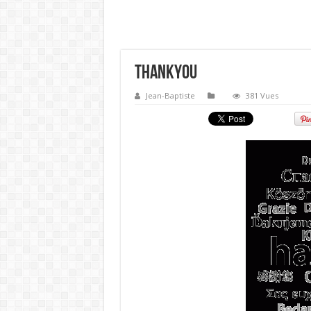
ThankYou
Jean-Baptiste
381 Vues