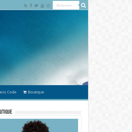
ess Code
Boutique
utique