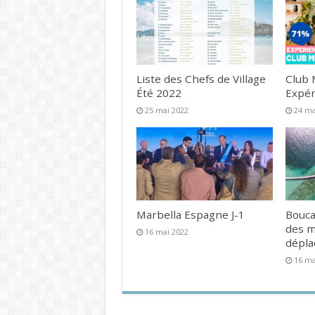
Liste des Chefs de Village
Club 
Été 2022
Expér
25 mai 2022
24 ma
Marbella Espagne J-1
Bouca
des 
16 mai 2022
dépl
16 ma