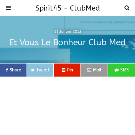
Spirit45 - ClubMed
11 Janvier 2013
Et Vous Le Bonheur Club Med
Share
Tweet
Pin
Mail
SMS