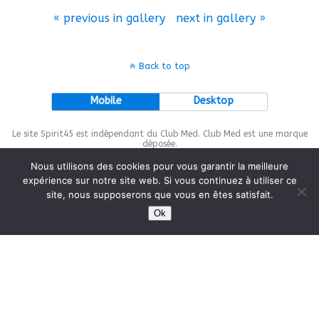
« previous in gallery
next in gallery »
Back to top
Mobile
Desktop
Le site Spirit45 est indépendant du Club Med. Club Med est une marque
déposée.
Nous utilisons des cookies pour vous garantir la meilleure
expérience sur notre site web. Si vous continuez à utiliser ce
site, nous supposerons que vous en êtes satisfait.
This site is protected by
wp-copyrightpro.com
Ok