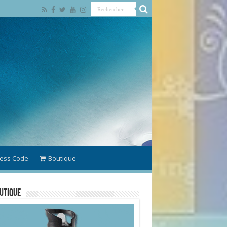
ess Code
Boutique
utique