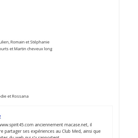
Julien, Romain et Stéphanie
courts et Martin cheveux long
lodie et Rossana
e
 www.spirit45.com anciennement macase.net, il
re partager ses expériences au Club Med, ainsi que
pites du web qui s’y rapportent.