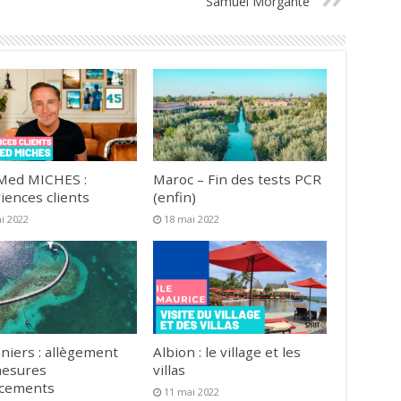
Samuel Morgante
Med MICHES :
Maroc – Fin des tests PCR
iences clients
(enfin)
i 2022
18 mai 2022
niers : allègement
Albion : le village et les
mesures
villas
acements
11 mai 2022