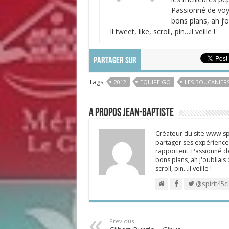
Passionné de voya
bons plans, ah j’
Il tweet, like, scroll, pin…il veille !
PARTAGER SUR
Tags
2012
EQUIPE GO
LES BOUCANIER
A propos Jean-Baptiste
Créateur du site www.spi
partager ses expériences
rapportent. Passionné de
bons plans, ah j'oubliais
scroll, pin…il veille !
@spirit45c
Previous