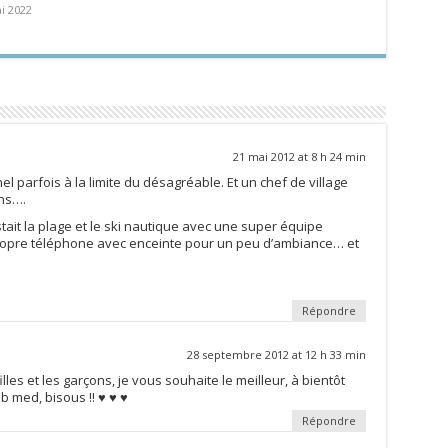
i 2022
21 mai 2012 at 8 h 24 min
 parfois à la limite du désagréable. Et un chef de village
ons….
ait la plage et le ski nautique avec une super équipe
propre téléphone avec enceinte pour un peu d’ambiance… et
Répondre
28 septembre 2012 at 12 h 33 min
les et les garçons, je vous souhaite le meilleur, à bientôt
b med, bisous !! ♥ ♥ ♥
Répondre