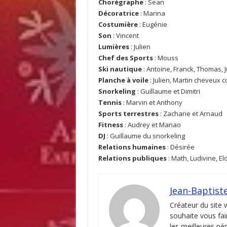
Chorégraphe
: Sean
Décoratrice
: Marina
Costumière
: Eugénie
Son
: Vincent
Lumières
: Julien
Chef des Sports
: Mouss
Ski nautique
: Antoine, Franck, Thomas, 
Planche à voile
: Julien, Martin cheveux 
Snorkeling
: Guillaume et Dimitri
Tennis
: Marvin et Anthony
Sports terrestres
: Zacharie et Arnaud
Fitness
: Audrey et Manao
DJ
: Guillaume du snorkeling
Relations humaines
: Désirée
Relations publiques
: Math, Ludivine, E
Jean-Baptist
Créateur du site
souhaite vous fai
les meilleures pé