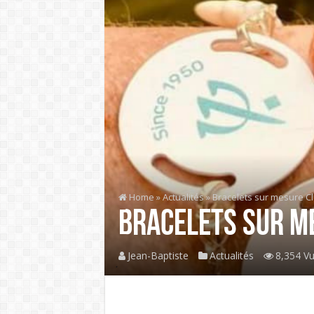
Home
»
Actualités
»
Bracelets sur mesure Clu
Bracelets sur me
Jean-Baptiste
Actualités
8,354 V