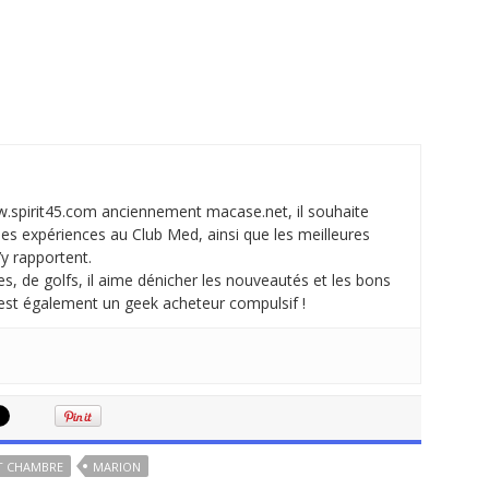
w.spirit45.com anciennement macase.net, il souhaite
ses expériences au Club Med, ainsi que les meilleures
’y rapportent.
, de golfs, il aime dénicher les nouveautés et les bons
c’est également un geek acheteur compulsif !
T CHAMBRE
MARION