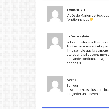
Tomchris13
L’idée de Marion est top, c’
fonctionne pas
Lefevre sylvie
Je lis sur votre site l’histoir
Tout est intéressant et à peu
Il me semble que la campagne
attribuer à Gilles Bensimon e
demande confirmation à Janine
années 80
Avena
Bonjour
Je souhaiterais plusieurs br
de garder un souvenir