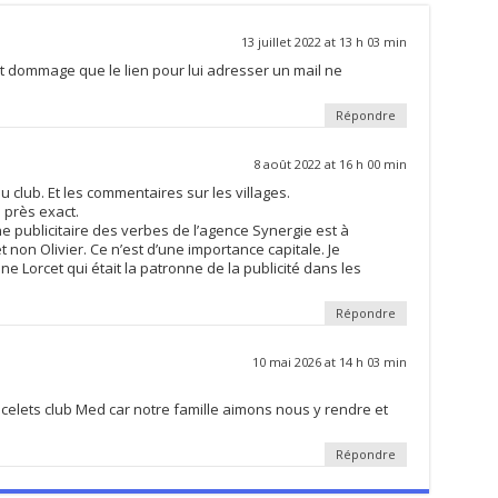
13 juillet 2022 at 13 h 03 min
est dommage que le lien pour lui adresser un mail ne
Répondre
8 août 2022 at 16 h 00 min
e du club. Et les commentaires sur les villages.
 près exact.
 publicitaire des verbes de l’agence Synergie est à
t non Olivier. Ce n’est d’une importance capitale. Je
 Lorcet qui était la patronne de la publicité dans les
Répondre
10 mai 2026 at 14 h 03 min
acelets club Med car notre famille aimons nous y rendre et
Répondre