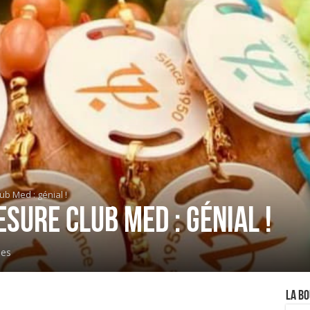
b Med : génial !
sure Club Med : génial !
ues
La Bo