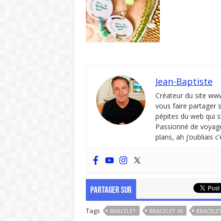
Jean-Baptiste
Créateur du site ww
vous faire partager 
pépites du web qui s
Passionné de voyages
plans, ah j’oubliais 
PARTAGER SUR
Tags
BRACELET
BRACELET 45
BRACELE