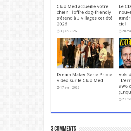
Club Med accueille votre
Le CD
chien : l’offre dog-friendly
nouve
s’étend à 3 villages cet été
itinér
2026
ciel
3 juin 2026
28 av
Dream Maker Serie Prime
Vols d
Video sur le Club Med
: L’er
99% d
17 avril 2026
(Enqu
23 ma
3 comments