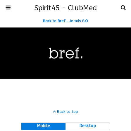
Spirit45 - ClubMed
Back to Bref… Je suis G.O
Back to top
Mobile
Desktop