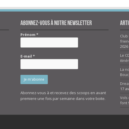
Abonnez-vous à notre newsletter
Arti
Prénom
*
Club 
frien
2026
Le CD
E-mail
*
itiné
La n
Bouc
Drea
17 av
Abonnez-vous à et recevez des scoops en avant
Vols 
premiere une fois par semaine dans votre boite.
font