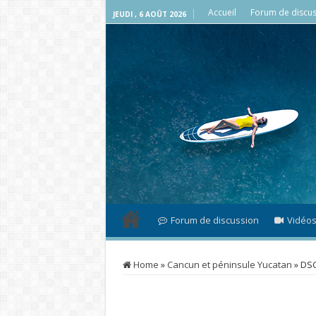
Accueil
Forum de discus
JEUDI , 6 AOÛT 2026
Forum de discussion
Vidéo
Home
»
Cancun et péninsule Yucatan
»
DSC