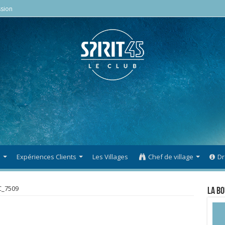
sion
s
Expériences Clients
Les Villages
Chef de village
Dr
_7509
La Bo