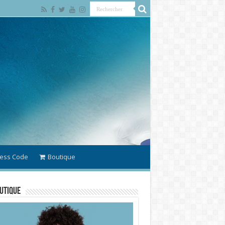
ess Code
Boutique
utique