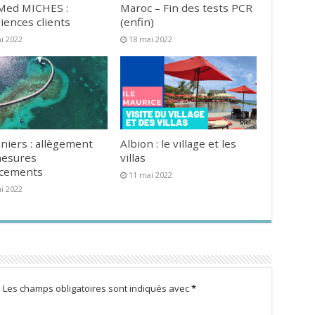
Med MICHES :
Maroc – Fin des tests PCR
iences clients
(enfin)
i 2022
18 mai 2022
niers : allègement
Albion : le village et les
mesures
villas
acements
11 mai 2022
i 2022
.
Les champs obligatoires sont indiqués avec
*