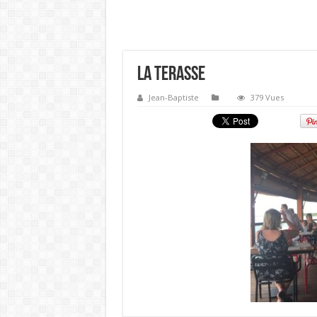
la terasse
Jean-Baptiste
379 Vues