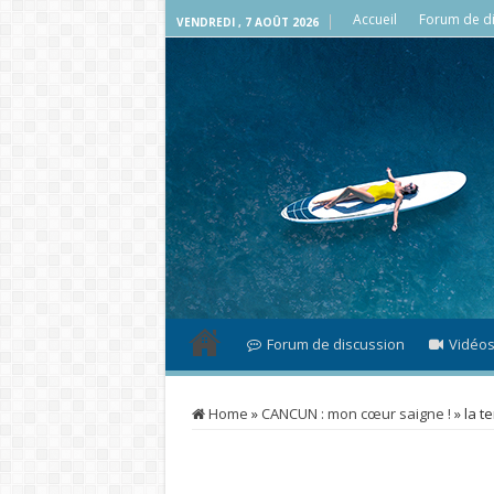
Accueil
Forum de di
VENDREDI , 7 AOÛT 2026
Forum de discussion
Vidéo
Home
»
CANCUN : mon cœur saigne !
»
la t