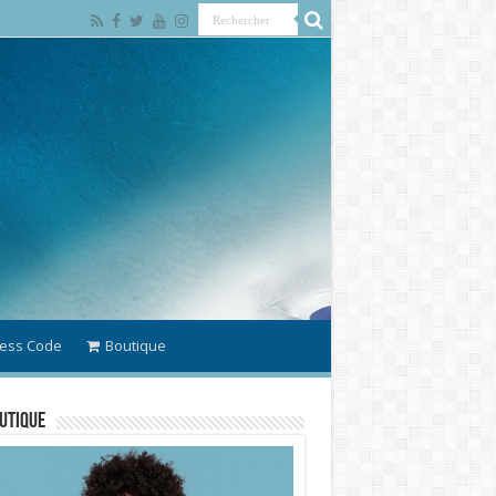
ess Code
Boutique
utique