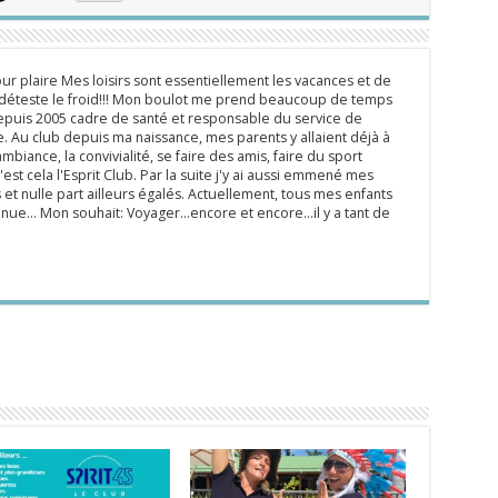
ur plaire Mes loisirs sont essentiellement les vacances et de
e déteste le froid!!! Mon boulot me prend beaucoup de temps
epuis 2005 cadre de santé et responsable du service de
 Au club depuis ma naissance, mes parents y allaient déjà à
mbiance, la convivialité, se faire des amis, faire du sport
'est cela l'Esprit Club. Par la suite j'y ai aussi emmené mes
s et nulle part ailleurs égalés. Actuellement, tous mes enfants
inue... Mon souhait: Voyager...encore et encore...il y a tant de