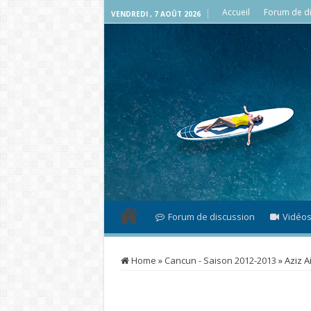
Accueil
Forum de di
VENDREDI , 7 AOÛT 2026
Forum de discussion
Vidéo
Home
»
Cancun - Saison 2012-2013
»
Aziz Ai