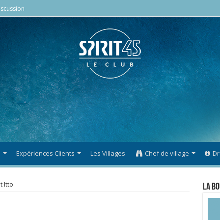
scussion
s
Expériences Clients
Les Villages
Chef de village
Dr
t Itto
La Bo