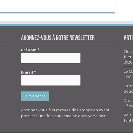
Abonnez-vous à notre newsletter
Arti
Prénom
*
Club 
frien
2026
Le CD
E-mail
*
itiné
La n
Bouc
Drea
17 av
Abonnez-vous à et recevez des scoops en avant
Vols 
premiere une fois par semaine dans votre boite.
font