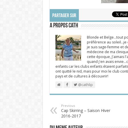
PARTAGER SUR
A propos Cath
Blonde et Belge...tout po
préférence au soleil...j
je suis sage-femme et d
médecine de ma clinique.
cette époque, J'aimais l'a
quand j'en avais envie...c
enfants car les clubs enfants étaient parfait
ont quitté le nid, mais pour moi le club cont
pays et de cultures à découvrir!
@cathlip
Previous
Cap Skirring – Saison Hiver
2016-2017