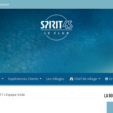
ussion
s
Expériences Clients
Les Villages
Chef de village
Dr
17
»
Equipe Voile
La Bo