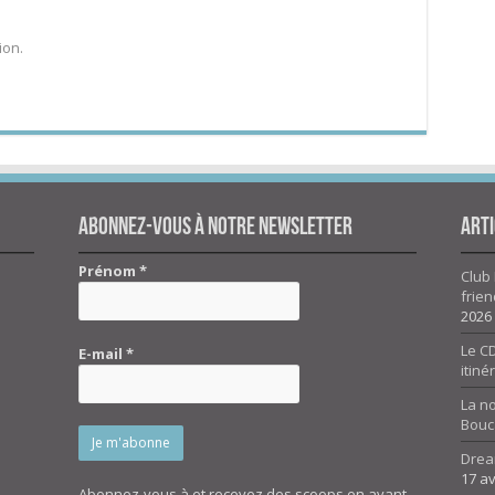
ion.
Abonnez-vous à notre newsletter
Arti
Prénom
*
Club 
frien
2026
Le CD
E-mail
*
itiné
La n
Bouc
Drea
17 av
Abonnez-vous à et recevez des scoops en avant