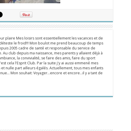
ur plaire Mes loisirs sont essentiellement les vacances et de
e déteste le froid!!! Mon boulot me prend beaucoup de temps
epuis 2005 cadre de santé et responsable du service de
 Au club depuis ma naissance, mes parents y allaient déjà à
mbiance, la convivialité, se faire des amis, faire du sport
'est cela l'Esprit Club. Par la suite j'y ai aussi emmené mes
s et nulle part ailleurs égalés. Actuellement, tous mes enfants
inue... Mon souhait: Voyager...encore et encore...il y a tant de