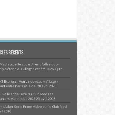
cles Récents
Med accueille votre chien : l’offre dog-
dly s’étend à 3 villages cet été 2026
3 juin
G Express : Votre nouveau « Village »
rant entre Paris et le ciel
28 avril 2026
ouvelle zone Luxe du Club Med Les
aniers Martinique 2026
23 avril 2026
m Maker Serie Prime Video sur le Club Med
ril 2026