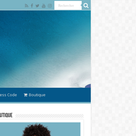
ess Code
Boutique
utique