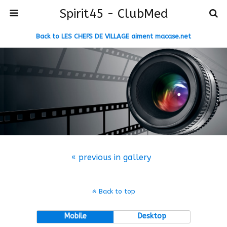
Spirit45 - ClubMed
Back to LES CHEFS DE VILLAGE aiment macase.net
« previous in gallery
Back to top
Mobile
Desktop