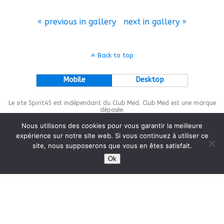
« previous in gallery
next in gallery »
Back to top
Mobile
Desktop
Le site Spirit45 est indépendant du Club Med. Club Med est une marque
déposée.
Nous utilisons des cookies pour vous garantir la meilleure
expérience sur notre site web. Si vous continuez à utiliser ce
site, nous supposerons que vous en êtes satisfait.
This site is protected by
wp-copyrightpro.com
Ok