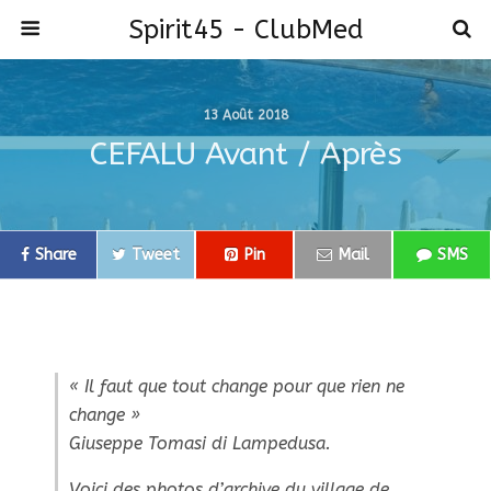
Spirit45 - ClubMed
13 Août 2018
CEFALU Avant / Après
Share
Tweet
Pin
Mail
SMS
« Il faut que tout change pour que rien ne
change »
Giuseppe Tomasi di Lampedusa.
Voici des photos d’archive du village de