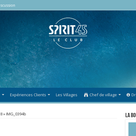
scussion
s
Expériences Clients
Les Villages
Chef de village
Dr
18
»
IMG_0394b
La Bo