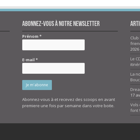
Abonnez-vous à notre newsletter
Arti
Prénom
*
Club 
frien
2026
Le CD
E-mail
*
itiné
La n
Bouc
Drea
17 av
Abonnez-vous à et recevez des scoops en avant
Vols 
premiere une fois par semaine dans votre boite.
font