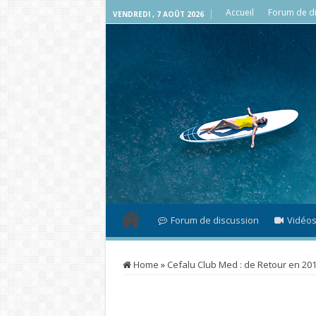
Accueil
Forum de di
VENDREDI , 7 AOÛT 2026
Forum de discussion
Vidéo
Home
»
Cefalu Club Med : de Retour en 20