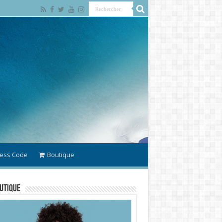
ess Code
Boutique
utique