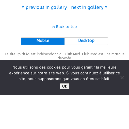
« previous in gallery
next in gallery »
Back to top
Mobile
Desktop
Le site Spirit45 est indépendant du Club Med. Club Med est une marque
déposée.
Nous utilisons des cookies pour vous garantir la meilleure
expérience sur notre site web. Si vous continuez à utiliser ce
site, nous supposerons que vous en êtes satisfait.
This site is protected by
wp-copyrightpro.com
Ok