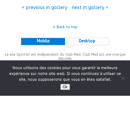
« previous in gallery
next in gallery »
Back to top
Mobile
Desktop
Le site Spirit45 est indépendant du Club Med. Club Med est une marque
déposée.
Nous utilisons des cookies pour vous garantir la meilleure
expérience sur notre site web. Si vous continuez à utiliser ce
site, nous supposerons que vous en êtes satisfait.
This site is protected by
wp-copyrightpro.com
Ok