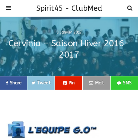
Spirit45 - ClubMed
9 Janvier 2017
Cervinia – Saison Hiver 2016-
2017
Share
Tweet
Pin
Mail
SMS