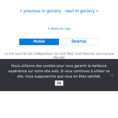
« previous in gallery
next in gallery »
Back to top
Mobile
Desktop
Le site Spirit45 est indépendant du Club Med. Club Med est une marque
déposée.
Nous utilisons des cookies pour vous garantir la meilleure
expérience sur notre site web. Si vous continuez à utiliser ce
site, nous supposerons que vous en êtes satisfait.
This site is protected by
wp-copyrightpro.com
Ok