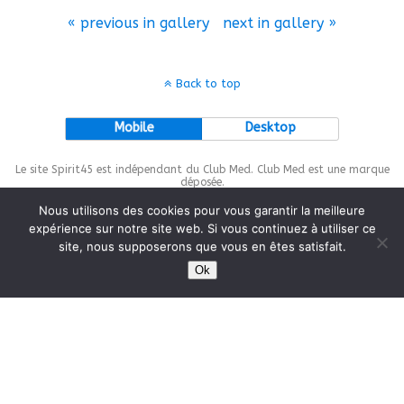
« previous in gallery
next in gallery »
Back to top
Mobile
Desktop
Le site Spirit45 est indépendant du Club Med. Club Med est une marque
déposée.
Nous utilisons des cookies pour vous garantir la meilleure
expérience sur notre site web. Si vous continuez à utiliser ce
site, nous supposerons que vous en êtes satisfait.
This site is protected by
wp-copyrightpro.com
Ok