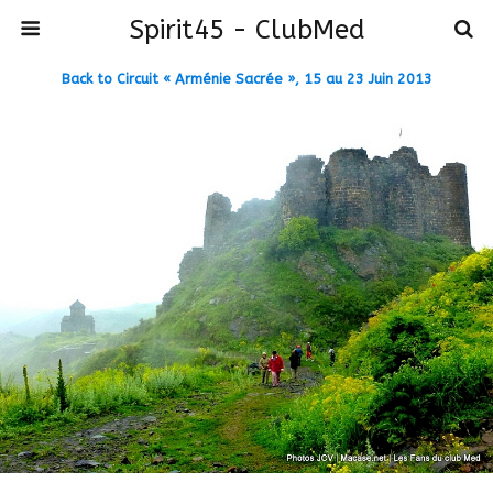
Spirit45 - ClubMed
Back to Circuit « Arménie Sacrée », 15 au 23 Juin 2013