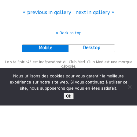
« previous in gallery
next in gallery »
Back to top
Mobile
Desktop
Le site Spirit45 est indépendant du Club Med. Club Med est une marque
déposée.
Nous utilisons des cookies pour vous garantir la meilleure
expérience sur notre site web. Si vous continuez à utiliser ce
site, nous supposerons que vous en êtes satisfait.
This site is protected by
wp-copyrightpro.com
Ok