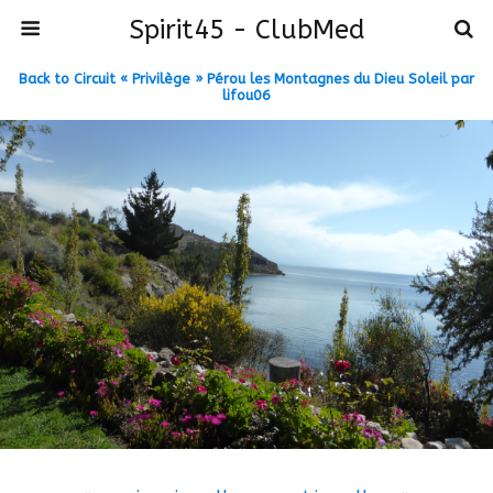
Spirit45 - ClubMed
Back to Circuit « Privilège » Pérou les Montagnes du Dieu Soleil par
lifou06