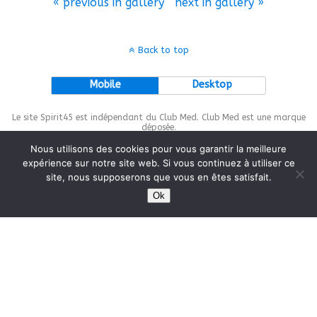
« previous in gallery
next in gallery »
Back to top
Mobile
Desktop
Le site Spirit45 est indépendant du Club Med. Club Med est une marque
déposée.
Nous utilisons des cookies pour vous garantir la meilleure
expérience sur notre site web. Si vous continuez à utiliser ce
site, nous supposerons que vous en êtes satisfait.
This site is protected by
wp-copyrightpro.com
Ok