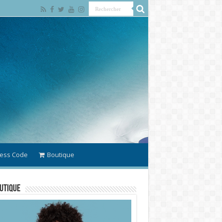
ess Code
Boutique
utique