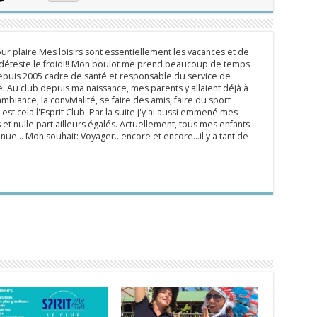
ur plaire Mes loisirs sont essentiellement les vacances et de
e déteste le froid!!! Mon boulot me prend beaucoup de temps
epuis 2005 cadre de santé et responsable du service de
 Au club depuis ma naissance, mes parents y allaient déjà à
mbiance, la convivialité, se faire des amis, faire du sport
'est cela l'Esprit Club. Par la suite j'y ai aussi emmené mes
s et nulle part ailleurs égalés. Actuellement, tous mes enfants
inue... Mon souhait: Voyager...encore et encore...il y a tant de