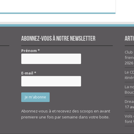
Abonnez-vous à notre newsletter
Arti
Prénom
*
Club 
frien
2026
Le CD
E-mail
*
itiné
La n
Bouc
Drea
17 av
Abonnez-vous à et recevez des scoops en avant
Vols 
premiere une fois par semaine dans votre boite.
font