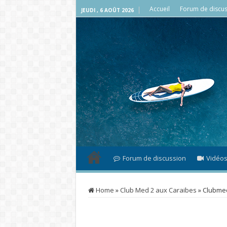
Accueil
Forum de discus
JEUDI , 6 AOÛT 2026
Forum de discussion
Vidéo
Home
»
Club Med 2 aux Caraibes
»
Clubme