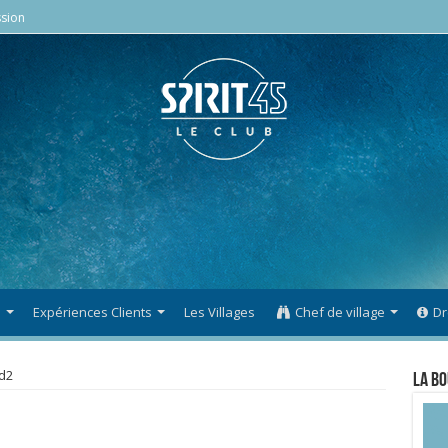
sion
s
Expériences Clients
Les Villages
Chef de village
Dr
d2
La Bo