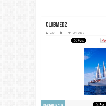
Clubmed2
Cath
991 Vues
PARTAGER SUR