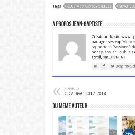
Tags
CLUB MED AUX SEYCHELLES
SEYCHELL
A propos Jean-Baptiste
Créateur du site www.spi
partager ses expériences
rapportent. Passionné de
bons plans, ah j'oubliais
scroll, pin…il veille !
@spirit45c
Previous
CDV Hiver 2017-2018
DU MEME AUTEUR