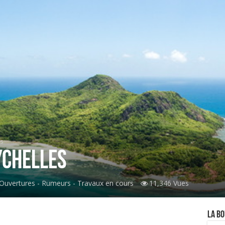
s
ychelles
Ouvertures - Rumeurs - Travaux en cours
11,346 Vues
La Bo