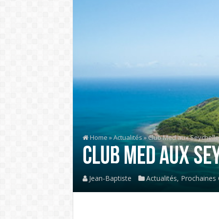
Home
»
Actualités
»
Club Med aux Seychelle
Club Med aux Se
Jean-Baptiste
Actualités
,
Prochaines 