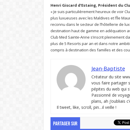
Henri Giscard d’Estaing, Président du Cl
« Je suis particulièrement heureux de voir Clu
plus luxueuses avec les Maldives et l’Île Mau
reconnu dans le secteur de l’hôtellerie de lux
destination haut de gamme en adéquation ave
Club Med Sainte-Anne s’inscrit pleinement da
plus de 5 Resorts par an et dans notre ambit
compris à destination des familles et des coup
Jean-Baptiste
Créateur du site ww
vous faire partager 
pépites du web qui s
Passionné de voyages
plans, ah j’oubliais 
Il tweet, like, scroll, pin…il veille !
PARTAGER SUR