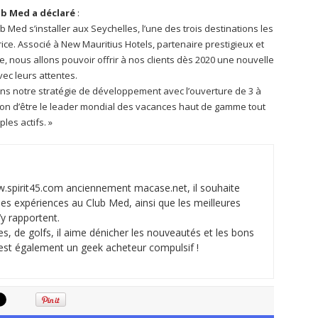
ub Med a déclaré
:
b Med s’installer aux Seychelles, l’une des trois destinations les
rice. Associé à New Mauritius Hotels, partenaire prestigieux et
e, nous allons pouvoir offrir à nos clients dès 2020 une nouvelle
c leurs attentes.
ns notre stratégie de développement avec l’ouverture de 3 à
ion d’être le leader mondial des vacances haut de gamme tout
les actifs. »
w.spirit45.com anciennement macase.net, il souhaite
ses expériences au Club Med, ainsi que les meilleures
’y rapportent.
, de golfs, il aime dénicher les nouveautés et les bons
c’est également un geek acheteur compulsif !