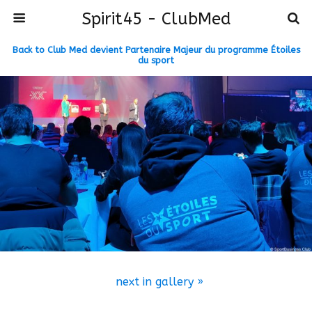
Spirit45 - ClubMed
Back to Club Med devient Partenaire Majeur du programme Étoiles
du sport
next in gallery »