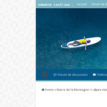
Accueil
Forum de d
DIMANCHE , 9 AOÛT 2026
Forum de discussion
Vidéo
Home
»
Marre de la Montagne !
»
alpes-ne