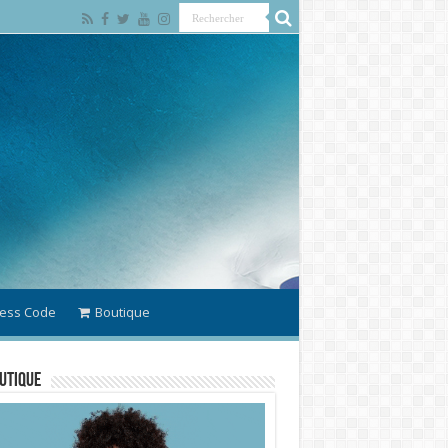
ess Code
Boutique
utique