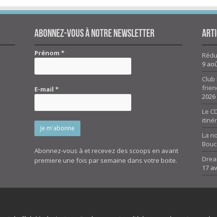
Abonnez-vous à notre newsletter
Arti
Prénom
*
Réduc
9 ao
Club 
frien
E-mail
*
2026
Le CD
itiné
La n
Bouc
Abonnez-vous à et recevez des scoops en avant
Drea
premiere une fois par semaine dans votre boite.
17 av