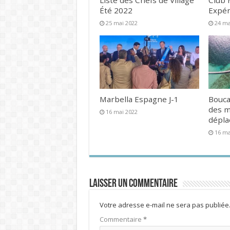
Liste des Chefs de Village
Club 
Été 2022
Expér
25 mai 2022
24 ma
Marbella Espagne J-1
Bouca
des 
16 mai 2022
dépl
16 ma
Laisser un commentaire
Votre adresse e-mail ne sera pas publiée
Commentaire
*