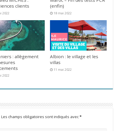
Med MICHES :
Maroc – Fin des tests PCR
iences clients
(enfin)
i 2022
18 mai 2022
niers : allègement
Albion : le village et les
mesures
villas
acements
11 mai 2022
i 2022
.
Les champs obligatoires sont indiqués avec
*