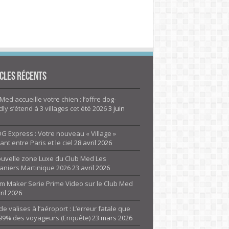
cles Récents
Med accueille votre chien : l’offre dog-
dly s’étend à 3 villages cet été 2026
3 juin
G Express : Votre nouveau « Village »
rant entre Paris et le ciel
28 avril 2026
ouvelle zone Luxe du Club Med Les
aniers Martinique 2026
23 avril 2026
m Maker Serie Prime Video sur le Club Med
ril 2026
de valises à l’aéroport : L’erreur fatale que
 99% des voyageurs (Enquête)
23 mars 2026