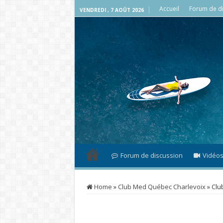
Accueil
Forum de di
VENDREDI , 7 AOÛT 2026
Forum de discussion
Vidéo
Home
»
Club Med Québec Charlevoix
»
Clu