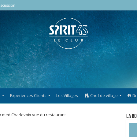
scussion
s
Expériences Clients
Les Villages
Chef de village
Dr
b med Charlevoix vue du restaurant
La Bo