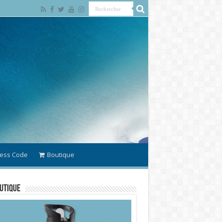
ess Code
Boutique
utique