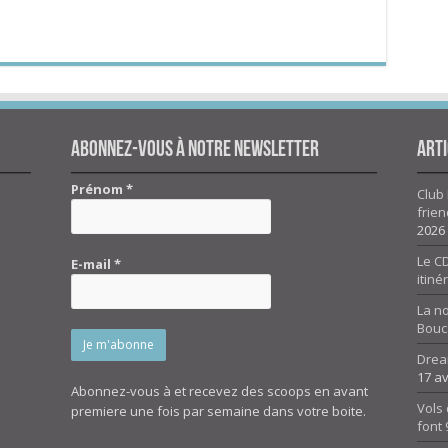
Abonnez-vous à notre newsletter
Arti
Prénom
*
Club 
frien
2026
Le CD
E-mail
*
itiné
La n
Bouc
Drea
17 av
Abonnez-vous à et recevez des scoops en avant
Vols 
premiere une fois par semaine dans votre boite.
font