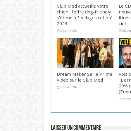
Club Med accueille votre
Le CD
chien : l’offre dog-friendly
nouve
s’étend à 3 villages cet été
itinér
2026
ciel
3 juin 2026
28 av
Dream Maker Serie Prime
Vols d
Video sur le Club Med
: L’er
99% d
17 avril 2026
(Enqu
23 ma
Laisser un commentaire