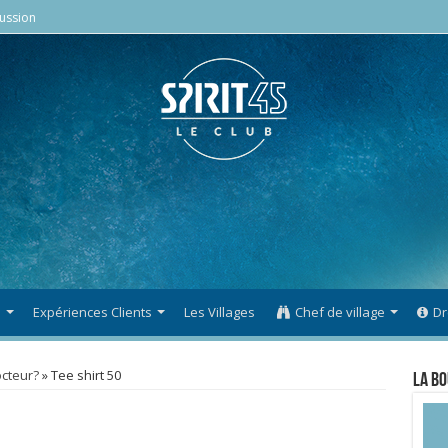
ussion
s
Expériences Clients
Les Villages
Chef de village
Dr
octeur?
»
Tee shirt 50
La Bo