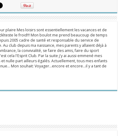
ur plaire Mes loisirs sont essentiellement les vacances et de
e déteste le froid!!! Mon boulot me prend beaucoup de temps
epuis 2005 cadre de santé et responsable du service de
 Au club depuis ma naissance, mes parents y allaient déjà à
mbiance, la convivialité, se faire des amis, faire du sport
'est cela l'Esprit Club. Par la suite j'y ai aussi emmené mes
s et nulle part ailleurs égalés. Actuellement, tous mes enfants
inue... Mon souhait: Voyager...encore et encore...il y a tant de