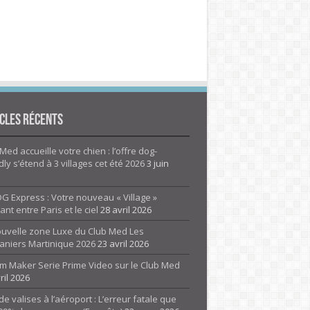
cles Récents
Med accueille votre chien : l’offre dog-
dly s’étend à 3 villages cet été 2026
3 juin
G Express : Votre nouveau « Village »
rant entre Paris et le ciel
28 avril 2026
ouvelle zone Luxe du Club Med Les
aniers Martinique 2026
23 avril 2026
m Maker Serie Prime Video sur le Club Med
ril 2026
de valises à l’aéroport : L’erreur fatale que