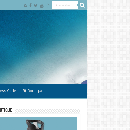
ess Code
Boutique
utique