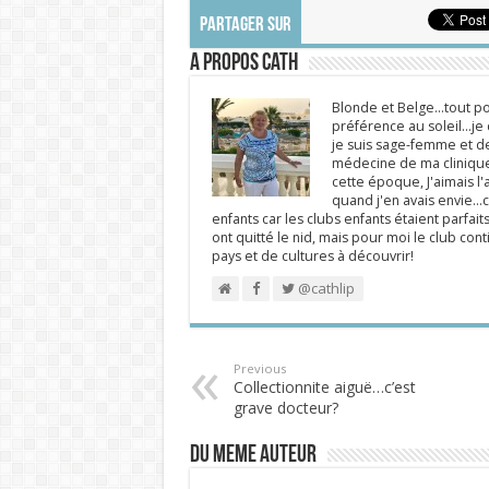
PARTAGER SUR
A propos Cath
Blonde et Belge...tout po
préférence au soleil...j
je suis sage-femme et d
médecine de ma clinique.
cette époque, J'aimais l'a
quand j'en avais envie...c
enfants car les clubs enfants étaient parfait
ont quitté le nid, mais pour moi le club cont
pays et de cultures à découvrir!
@cathlip
Previous
Collectionnite aiguë…c’est
grave docteur?
DU MEME AUTEUR