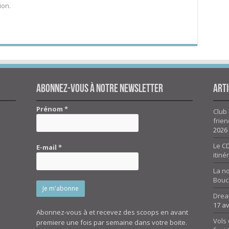
ion.
Abonnez-vous à notre newsletter
Arti
Prénom
*
Club 
frien
2026
Le CD
E-mail
*
itiné
La n
Bouc
Drea
17 av
Abonnez-vous à et recevez des scoops en avant
Vols 
premiere une fois par semaine dans votre boite.