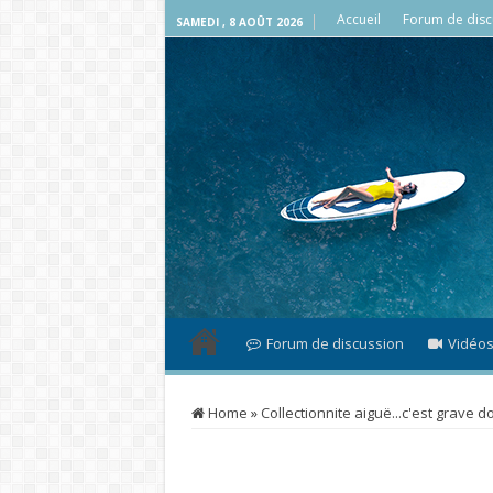
Accueil
Forum de disc
SAMEDI , 8 AOÛT 2026
Forum de discussion
Vidéo
Home
»
Collectionnite aiguë...c'est grave d