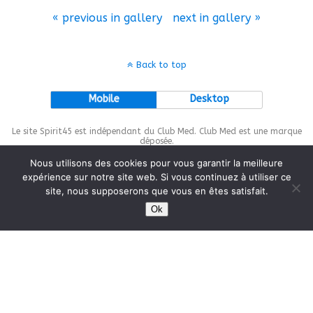
« previous in gallery
next in gallery »
Back to top
Mobile
Desktop
Le site Spirit45 est indépendant du Club Med. Club Med est une marque
déposée.
Nous utilisons des cookies pour vous garantir la meilleure
expérience sur notre site web. Si vous continuez à utiliser ce
site, nous supposerons que vous en êtes satisfait.
This site is protected by
wp-copyrightpro.com
Ok