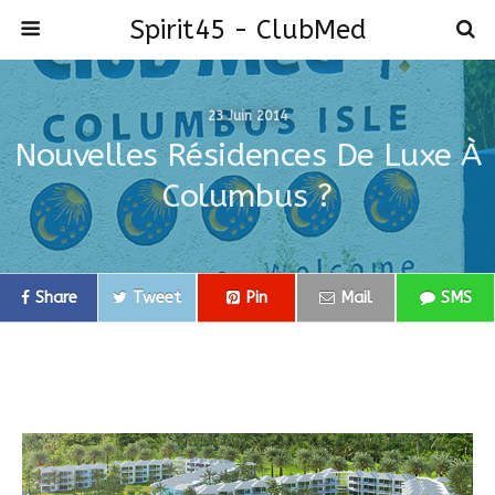
Spirit45 - ClubMed
23 Juin 2014
Nouvelles Résidences De Luxe À
Columbus ?
Share
Tweet
Pin
Mail
SMS