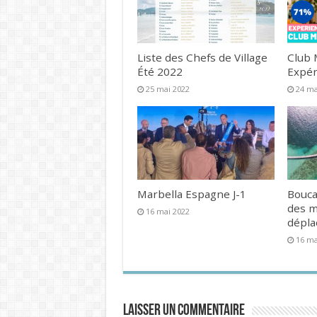
Liste des Chefs de Village
Club 
Été 2022
Expér
25 mai 2022
24 ma
Marbella Espagne J-1
Bouca
des 
16 mai 2022
dépl
16 ma
Laisser un commentaire