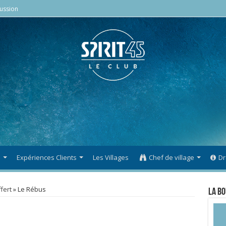
ussion
s
Expériences Clients
Les Villages
Chef de village
Dr
fert
»
Le Rébus
La Bo