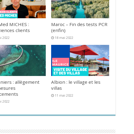
Med MICHES :
Maroc – Fin des tests PCR
iences clients
(enfin)
i 2022
18 mai 2022
niers : allègement
Albion : le village et les
mesures
villas
acements
11 mai 2022
i 2022