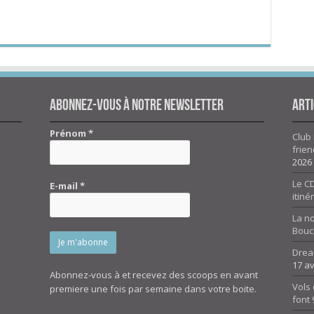
Abonnez-vous à notre newsletter
Arti
Prénom
*
Club 
frien
2026
Le CD
E-mail
*
itiné
La n
Bouc
Drea
17 av
Abonnez-vous à et recevez des scoops en avant
Vols 
premiere une fois par semaine dans votre boite.
font