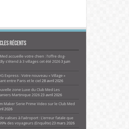
cles Récents
Med accueille votre chien : l’offre dog-
dly s’étend à 3 villages cet été 2026
3 juin
G Express : Votre nouveau « Village »
rant entre Paris et le ciel
28 avril 2026
ouvelle zone Luxe du Club Med Les
aniers Martinique 2026
23 avril 2026
m Maker Serie Prime Video sur le Club Med
ril 2026
de valises à l’aéroport : L’erreur fatale que
 99% des voyageurs (Enquête)
23 mars 2026