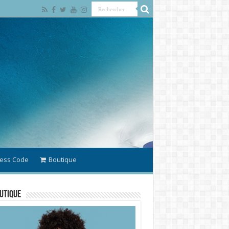
ess Code
Boutique
utique