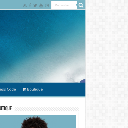
ess Code
Boutique
utique