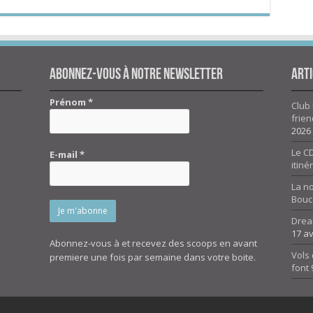
Abonnez-vous à notre newsletter
Arti
Prénom
*
Club 
frien
2026
Le CD
E-mail
*
itiné
La n
Bouc
Drea
17 av
Abonnez-vous à et recevez des scoops en avant
Vols 
premiere une fois par semaine dans votre boite.
font