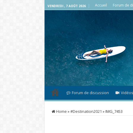
Accueil
Forum de di
VENDREDI , 7 AOÛT 2026
Forum de discussion
Vidéo
Home
»
#Destination2021
»
IMG_7453