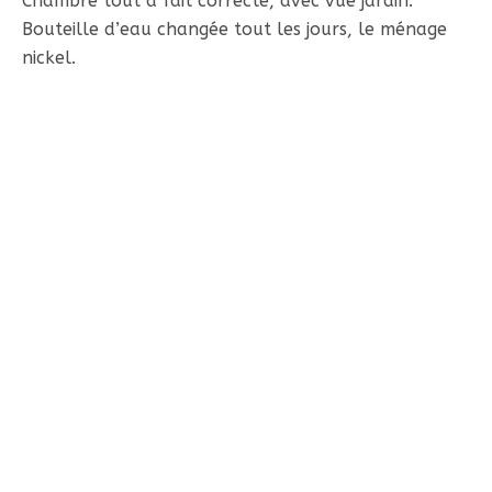
Chambre tout à fait correcte, avec vue jardin.
Bouteille d’eau changée tout les jours, le ménage
nickel.