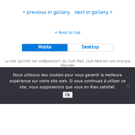
« previous in gallery
next in gallery »
Back to top
Mobile
Desktop
Le site Spirit45 est indépendant du Club Med. Club Med est une marque
déposée.
Nous utilisons des cookies pour vous garantir la meilleure
expérience sur notre site web. Si vous continuez à utiliser ce
site, nous supposerons que vous en êtes satisfait.
This site is protected by
wp-copyrightpro.com
Ok