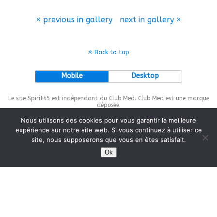
« previous in gallery
next in gallery »
Back to top
Mobile
Desktop
Le site Spirit45 est indépendant du Club Med. Club Med est une marque
déposée.
Nous utilisons des cookies pour vous garantir la meilleure
expérience sur notre site web. Si vous continuez à utiliser ce
site, nous supposerons que vous en êtes satisfait.
This site is protected by
wp-copyrightpro.com
Ok