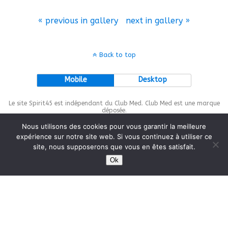
« previous in gallery
next in gallery »
Back to top
Mobile
Desktop
Le site Spirit45 est indépendant du Club Med. Club Med est une marque
déposée.
Nous utilisons des cookies pour vous garantir la meilleure
expérience sur notre site web. Si vous continuez à utiliser ce
site, nous supposerons que vous en êtes satisfait.
This site is protected by
wp-copyrightpro.com
Ok