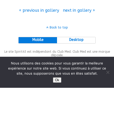
« previous in gallery
next in gallery »
Back to top
Mobile
Desktop
Le site Spirit45 est indépendant du Club Med. Club Med est une marque
déposée.
Nous utilisons des cookies pour vous garantir la meilleure
expérience sur notre site web. Si vous continuez à utiliser ce
site, nous supposerons que vous en êtes satisfait.
This site is protected by
wp-copyrightpro.com
Ok