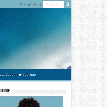
ess Code
Boutique
utique