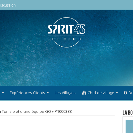
iscussion
s
Expériences Clients
Les Villages
Chef de village
Dr
a Tunisie et d'une équipe GO
»
P1000388
La Bo