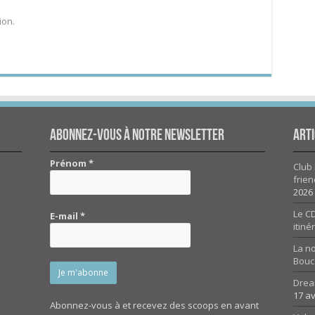
ion.
Abonnez-vous à notre newsletter
Arti
Prénom
*
Club 
frien
2026
Le CD
E-mail
*
itiné
La n
Bouc
Drea
17 av
Abonnez-vous à et recevez des scoops en avant