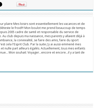
ur plaire Mes loisirs sont essentiellement les vacances et de
e déteste le froid!!! Mon boulot me prend beaucoup de temps
epuis 2005 cadre de santé et responsable du service de
 Au club depuis ma naissance, mes parents y allaient déjà à
mbiance, la convivialité, se faire des amis, faire du sport
'est cela l'Esprit Club. Par la suite j'y ai aussi emmené mes
s et nulle part ailleurs égalés. Actuellement, tous mes enfants
inue... Mon souhait: Voyager...encore et encore...il y a tant de