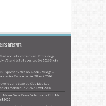
cles Récents
Med accueille votre chien : l’offre dog-
dly s’étend à 3 villages cet été 2026
3 juin
G Express : Votre nouveau « Village »
rant entre Paris et le ciel
28 avril 2026
ouvelle zone Luxe du Club Med Les
aniers Martinique 2026
23 avril 2026
m Maker Serie Prime Video sur le Club Med
ril 2026