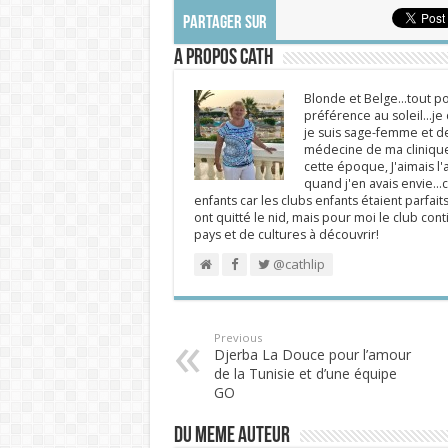
PARTAGER SUR
A propos Cath
Blonde et Belge...tout po
préférence au soleil...j
je suis sage-femme et d
médecine de ma clinique.
cette époque, J'aimais l'a
quand j'en avais envie...c
enfants car les clubs enfants étaient parfait
ont quitté le nid, mais pour moi le club cont
pays et de cultures à découvrir!
@cathlip
Previous
Djerba La Douce pour l’amour
de la Tunisie et d’une équipe
GO
DU MEME AUTEUR