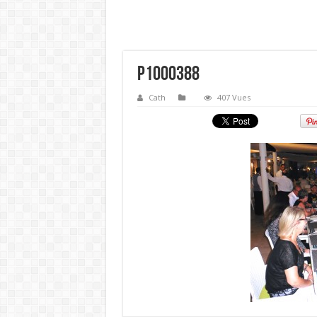
P1000388
Cath
407 Vues