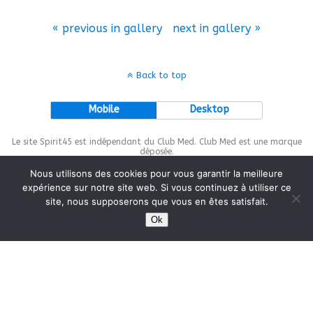
« previous in gallery
next in gallery »
Back to top
Mobile
Desktop
Le site Spirit45 est indépendant du Club Med. Club Med est une marque
déposée.
Nous utilisons des cookies pour vous garantir la meilleure
expérience sur notre site web. Si vous continuez à utiliser ce
site, nous supposerons que vous en êtes satisfait.
This site is protected by
wp-copyrightpro.com
Ok