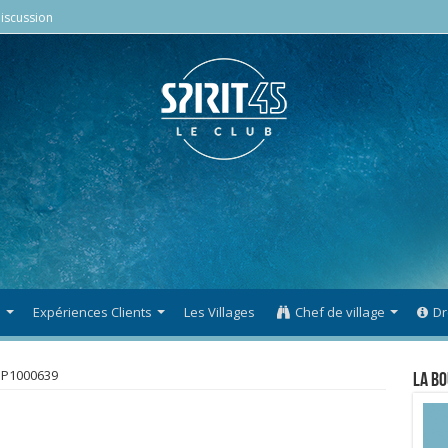
iscussion
s
Expériences Clients
Les Villages
Chef de village
Dr
P1000639
La Bo