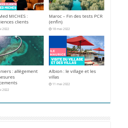
Med MICHES :
Maroc – Fin des tests PCR
iences clients
(enfin)
i 2022
18 mai 2022
niers : allègement
Albion : le village et les
mesures
villas
acements
11 mai 2022
i 2022