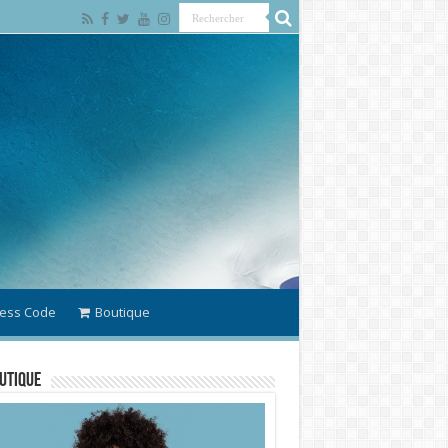
ess Code
Boutique
utique