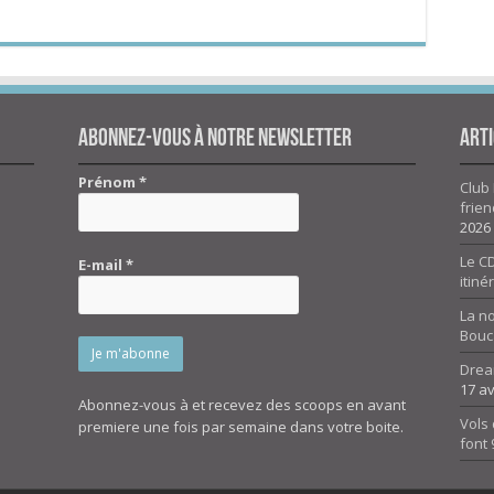
Abonnez-vous à notre newsletter
Arti
Prénom
*
Club 
frien
2026
Le CD
E-mail
*
itiné
La n
Bouc
Drea
17 av
Abonnez-vous à et recevez des scoops en avant
Vols 
premiere une fois par semaine dans votre boite.
font