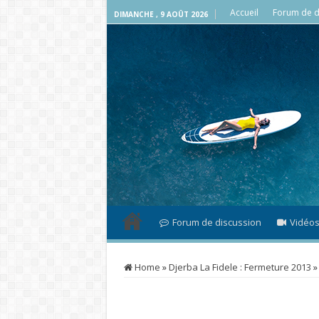
Accueil
Forum de d
DIMANCHE , 9 AOÛT 2026
Forum de discussion
Vidéo
Home
»
Djerba La Fidele : Fermeture 2013
»