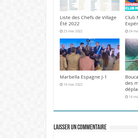
Liste des Chefs de Village
Club 
Été 2022
Expér
25 mai 2022
24 ma
Marbella Espagne J-1
Bouca
des 
16 mai 2022
dépl
16 ma
Laisser un commentaire