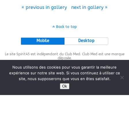
« previous in gallery
next in gallery »
Back to top
Mobile
Desktop
Le site Spirit45 est indépendant du Club Med. Club Med est une marque
déposée.
Nous utilisons des cookies pour vous garantir la meilleure
expérience sur notre site web. Si vous continuez à utiliser ce
site, nous supposerons que vous en êtes satisfait.
This site is protected by
wp-copyrightpro.com
Ok