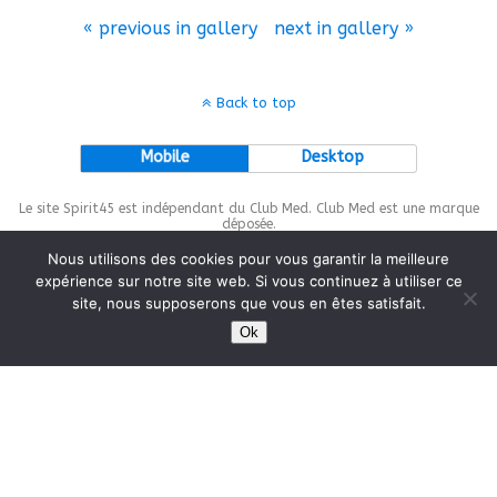
« previous in gallery
next in gallery »
Back to top
Mobile
Desktop
Le site Spirit45 est indépendant du Club Med. Club Med est une marque
déposée.
Nous utilisons des cookies pour vous garantir la meilleure
expérience sur notre site web. Si vous continuez à utiliser ce
site, nous supposerons que vous en êtes satisfait.
This site is protected by
wp-copyrightpro.com
Ok