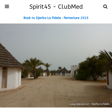
Spirit45 - ClubMed
Back to Djerba La Fidele : Fermeture 2013