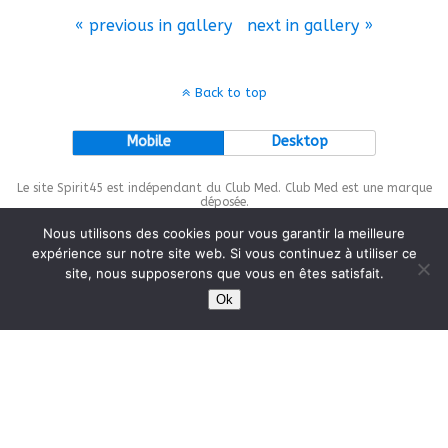
« previous in gallery
next in gallery »
Back to top
Mobile
Desktop
Le site Spirit45 est indépendant du Club Med. Club Med est une marque
déposée.
Nous utilisons des cookies pour vous garantir la meilleure
expérience sur notre site web. Si vous continuez à utiliser ce
site, nous supposerons que vous en êtes satisfait.
This site is protected by
wp-copyrightpro.com
Ok