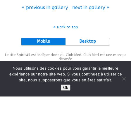
« previous in gallery
next in gallery »
Back to top
Mobile
Desktop
Le site Spirit45 est indépendant du Club Med. Club Med est une marque
déposée.
Nous utilisons des cookies pour vous garantir la meilleure
expérience sur notre site web. Si vous continuez à utiliser ce
site, nous supposerons que vous en êtes satisfait.
This site is protected by
wp-copyrightpro.com
Ok