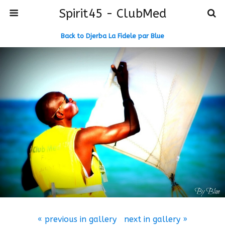
Spirit45 - ClubMed
Back to Djerba La Fidele par Blue
« previous in gallery
next in gallery »