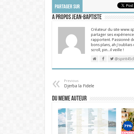
PARTAGER SUR
A propos Jean-Baptiste
Créateur du site www.spi
partager ses expériences
rapportent. Passionné de
bons plans, ah j'oubliais
scroll, pin…il veille !
@spirit45c
Previous
Djerba la Fidele
DU MEME AUTEUR