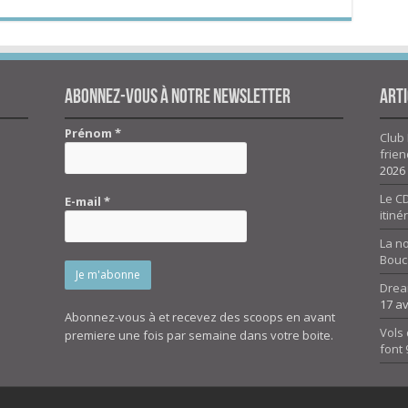
Abonnez-vous à notre newsletter
Arti
Prénom
*
Club 
frien
2026
Le CD
E-mail
*
itiné
La n
Bouc
Drea
17 av
Abonnez-vous à et recevez des scoops en avant
Vols 
premiere une fois par semaine dans votre boite.
font