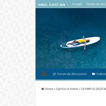
Accueil
Forum de disc
SAMEDI , 8 AOÛT 2026
Forum de discussion
Vidéo
Home
»
Djerba la Fidele
»
OLYMPUS DIGITA