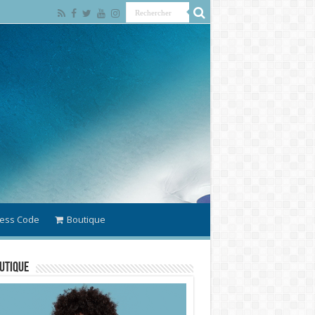
ess Code
Boutique
utique