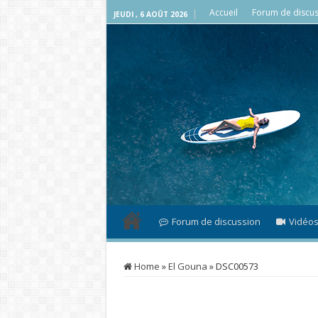
Accueil
Forum de discus
JEUDI , 6 AOÛT 2026
Forum de discussion
Vidéo
Home
»
El Gouna
»
DSC00573