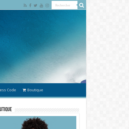
ess Code
Boutique
utique