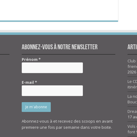
Abonnez-vous à notre newsletter
Arti
Prénom
*
Club 
frien
2026
Le CD
E-mail
*
itiné
La n
Bouc
Drea
17 av
Abonnez-vous à et recevez des scoops en avant
Vols 
premiere une fois par semaine dans votre boite.
font