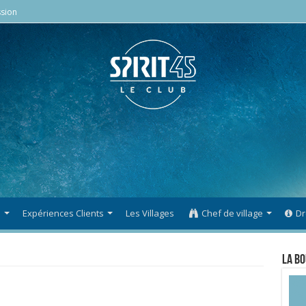
sion
s
Expériences Clients
Les Villages
Chef de village
Dr
La Bo