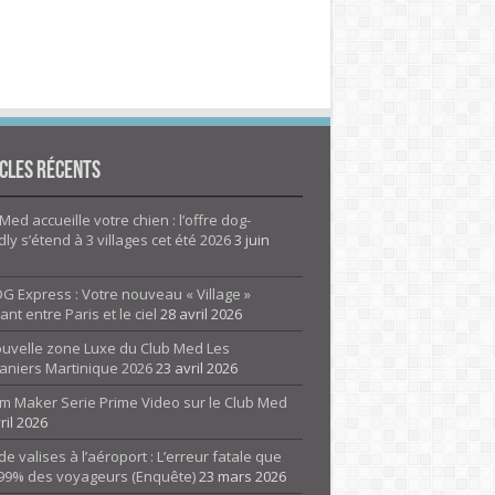
cles Récents
Med accueille votre chien : l’offre dog-
dly s’étend à 3 villages cet été 2026
3 juin
G Express : Votre nouveau « Village »
rant entre Paris et le ciel
28 avril 2026
ouvelle zone Luxe du Club Med Les
aniers Martinique 2026
23 avril 2026
m Maker Serie Prime Video sur le Club Med
ril 2026
de valises à l’aéroport : L’erreur fatale que
 99% des voyageurs (Enquête)
23 mars 2026