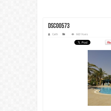
DSC00573
Cath
663 Vues