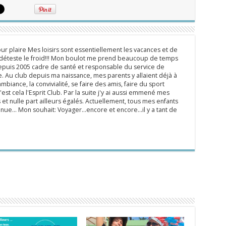
ur plaire Mes loisirs sont essentiellement les vacances et de
e déteste le froid!!! Mon boulot me prend beaucoup de temps
epuis 2005 cadre de santé et responsable du service de
 Au club depuis ma naissance, mes parents y allaient déjà à
mbiance, la convivialité, se faire des amis, faire du sport
'est cela l'Esprit Club. Par la suite j'y ai aussi emmené mes
s et nulle part ailleurs égalés. Actuellement, tous mes enfants
inue... Mon souhait: Voyager...encore et encore...il y a tant de