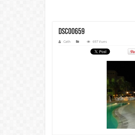
DSC00659
Cath
697 Vues