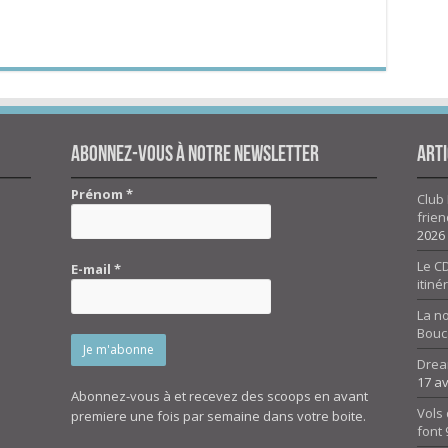
Abonnez-vous à notre newsletter
Arti
Prénom
*
Club 
frien
2026
Le CD
E-mail
*
itiné
La n
Bouc
Drea
17 av
Abonnez-vous à et recevez des scoops en avant
Vols 
premiere une fois par semaine dans votre boite.
font