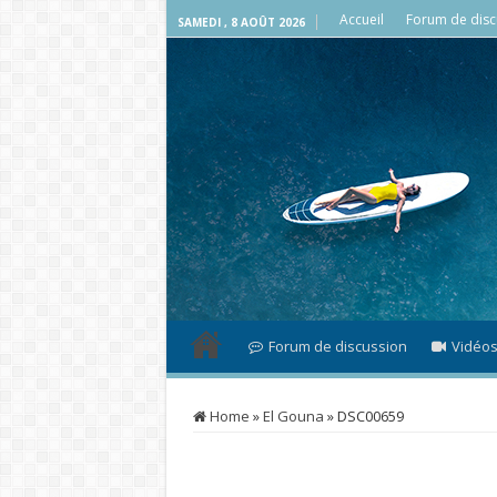
Accueil
Forum de disc
SAMEDI , 8 AOÛT 2026
Forum de discussion
Vidéo
Home
»
El Gouna
»
DSC00659