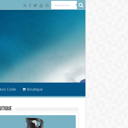
ess Code
Boutique
utique