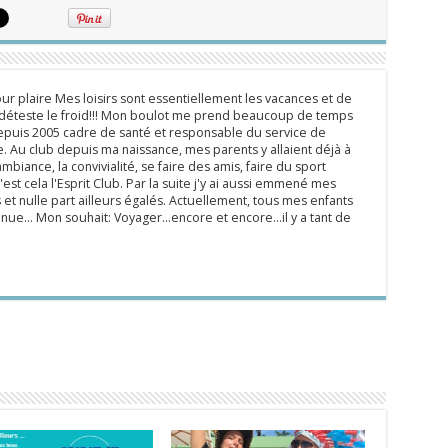
ur plaire Mes loisirs sont essentiellement les vacances et de
e déteste le froid!!! Mon boulot me prend beaucoup de temps
epuis 2005 cadre de santé et responsable du service de
 Au club depuis ma naissance, mes parents y allaient déjà à
mbiance, la convivialité, se faire des amis, faire du sport
'est cela l'Esprit Club. Par la suite j'y ai aussi emmené mes
s et nulle part ailleurs égalés. Actuellement, tous mes enfants
inue... Mon souhait: Voyager...encore et encore...il y a tant de