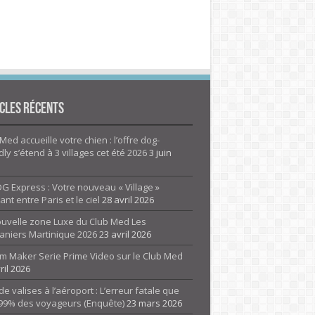
cles Récents
Med accueille votre chien : l’offre dog-
dly s’étend à 3 villages cet été 2026
3 juin
G Express : Votre nouveau « Village »
rant entre Paris et le ciel
28 avril 2026
ouvelle zone Luxe du Club Med Les
aniers Martinique 2026
23 avril 2026
m Maker Serie Prime Video sur le Club Med
ril 2026
de valises à l’aéroport : L’erreur fatale que
 99% des voyageurs (Enquête)
23 mars 2026